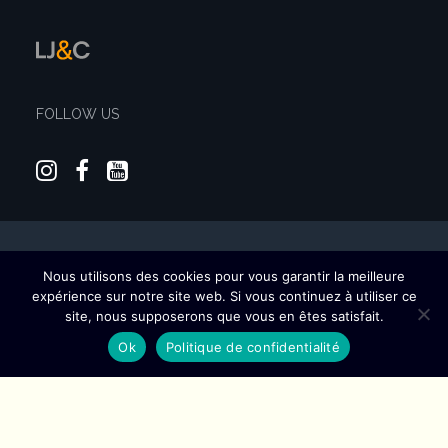
FOLLOW US
Nous utilisons des cookies pour vous garantir la meilleure
© 2026 Ecurie Christel Boulard : Formation et valorisation des chevaux. All
expérience sur notre site web. Si vous continuez à utiliser ce
rights reserved
site, nous supposerons que vous en êtes satisfait.
Ok
Politique de confidentialité
English