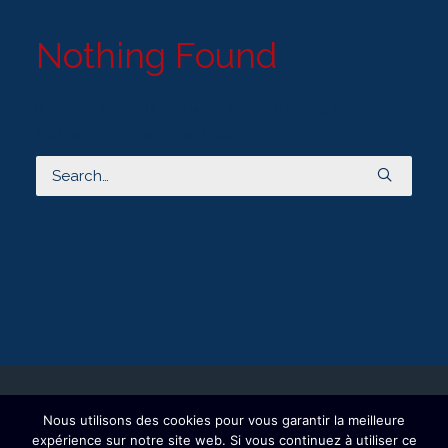
Nothing Found
It seems we can’t find what you’re looking for.
Perhaps searching can help.
Nous utilisons des cookies pour vous garantir la meilleure
© 2026 Ecurie Christel Boulard : Formation et valorisation des chevaux. All
expérience sur notre site web. Si vous continuez à utiliser ce